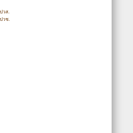
 ปวส.
 ปวช.