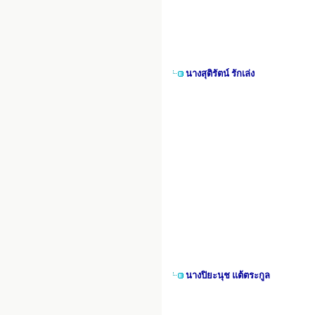
นางสุติรัตน์ รักเล่ง
นางปิยะนุช แต้ตระกูล